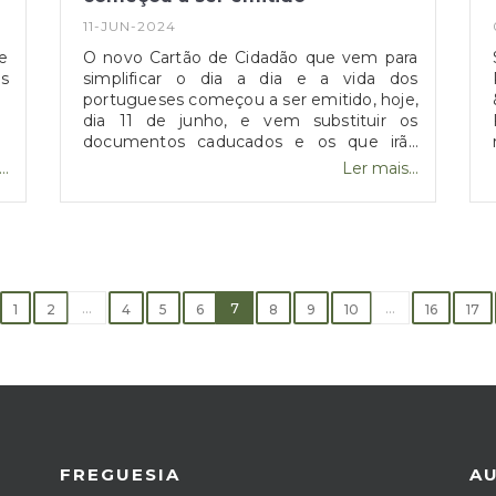
11-JUN-2024
e
O novo Cartão de Cidadão que vem para
s
simplificar o dia a dia e a vida dos
portugueses começou a ser emitido, hoje,
dia 11 de junho, e vem substituir os
documentos caducados e os que irão
caducar a partir desta data. A atualização
..
Ler mais...
tecnológica e física do Cartão de Cidadão
foi feita para cumprir as normas europeias,
reforçando-se a segurança dos
documentos de identificação dos
cidadãos europeus, ao mesmo tempo
que, vem introduzir alterações à
...
informação que deve constar no Cartão
7
...
1
2
4
5
6
8
9
10
16
17
de Cidadão e à forma como é acedida e
armazenada essa mesma informação.
Fonte: AMA
FREGUESIA
A