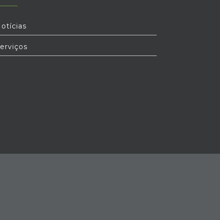
nos ajudaram: Horácio Carvalho, Miguel
Gentil e Marta Carvalho.
otícias
erviços