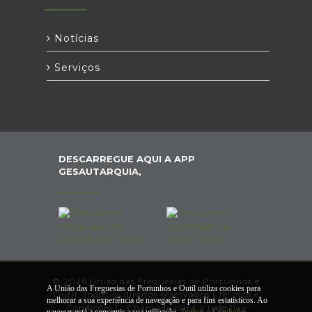
Notícias
Serviços
DESCARREGUE AQUI A APP
GESAUTARQUIA,
© 2026 União das Freguesias de Portunhos e
A União das Freguesias de Portunhos e Outil utiliza cookies para
Outil. Todos os direitos reservados |
Termos e
melhorar a sua experiência de navegação e para fins estatísticos. Ao
Condições
|
*
Chamada para a rede fixa