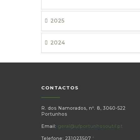
2025
2024
CONTACTOS
R. dos Namorados, nº. 8, 3060-522
Portunhos
Email:
geral@ufportunhosoutil.pt
Telefone: 231023507