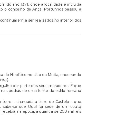
l do ano 1371, onde a localidade é incluída
into o concelho de Ançã, Portunhos passou a
continuarem a ser realizados no interior dos
a do Neolítico no sítio da Moita, encerrando
nos).
rgulho por parte dos seus moradores. É que
r nas pedras de uma fonte de estilo romano
 torre – chamada a torre do Castelo – que
a, sabe-se que Outil foi sede de um couto
recebia, na época, a quantia de 200 mil réis