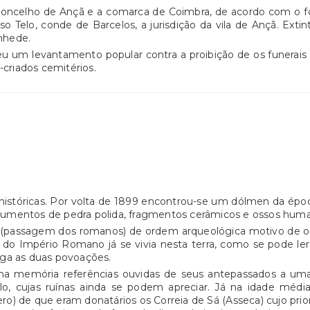
oncelho de Ançã e a comarca de Coimbra, de acordo com o fora
o Telo, conde de Barcelos, a jurisdição da vila de Ançã. Ext
nhede.
eu um levantamento popular contra a proibição de os funerais 
-criados cemitérios.
o-históricas. Por volta de 1899 encontrou-se um dólmen da époc
strumentos de pedra polida, fragmentos cerâmicos e ossos huma
ios (passagem dos romanos) de ordem arqueológica motivo de o
do Império Romano já se vivia nesta terra, como se pode le
iga as duas povoações.
a memória referências ouvidas de seus antepassados a uma
lo, cujas ruínas ainda se podem apreciar. Já na idade médi
) de que eram donatários os Correia de Sá (Asseca) cujo prior 