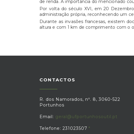
de renda. A importância do mencionado couto
Por volta do século XVI, em 20 Dezembro d
administração própria, reconhecendo um ce
Durante as invasões francesas, existem doc
altura e com 1 km de comprimento com o obj
CONTACTOS
R. dos Namorados, nº. 8, 3060-522
Portunhos
Email:
geral@ufportunhosoutil.pt
Telefone: 231023507