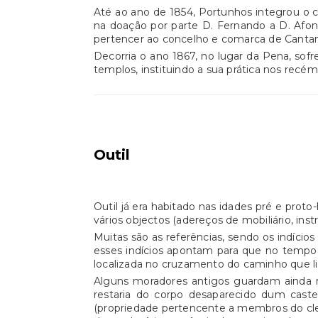
Até ao ano de 1854, Portunhos integrou o c
na doação por parte D. Fernando a D. Afons
pertencer ao concelho e comarca de Canta
Decorria o ano 1867, no lugar da Pena, sofr
templos, instituindo a sua prática nos recém
Outil
Outil já era habitado nas idades pré e prot
vários objectos (adereços de mobiliário, in
Muitas são as referências, sendo os indíc
esses indícios apontam para que no tempo 
localizada no cruzamento do caminho que l
Alguns moradores antigos guardam ainda n
restaria do corpo desaparecido dum caste
(propriedade pertencente a membros do clero