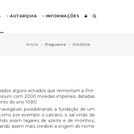
A
AUTARQUIA
INFORMAÇÕES
Início
Freguesia
História
trados alguns achados que remontam à Pré-
 tesouro com 2000 moedas imperiais, datadas
mento do ano 1080.
navegável, possibilitando a fundação de um
como por exemplo o calcário, o sal vindo da
erando assim lagares de azeite e de moinhos,
ornando assim mais credível a origem do nome