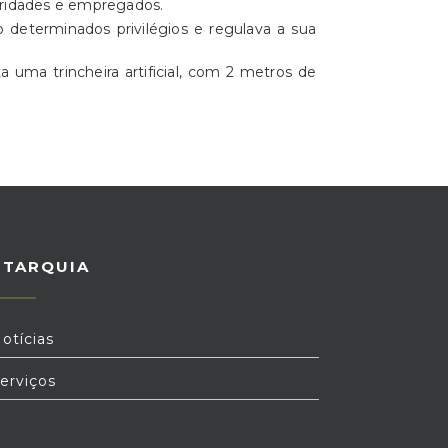
toridades e empregados.
 determinados privilégios e regulava a sua
 uma trincheira artificial, com 2 metros de
UTARQUIA
otícias
erviços