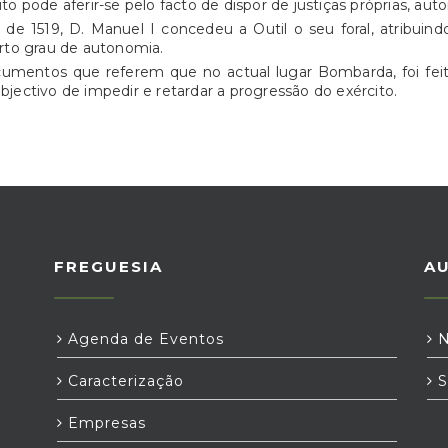
 pode aferir-se pelo facto de dispor de justiças próprias, au
e 1519, D. Manuel I concedeu a Outil o seu foral, atribuindo
rto grau de autonomia.
umentos que referem que no actual lugar Bombarda, foi feita
ectivo de impedir e retardar a progressão do exército.
FREGUESIA
A
Agenda de Eventos
N
Caracterização
S
Empresas