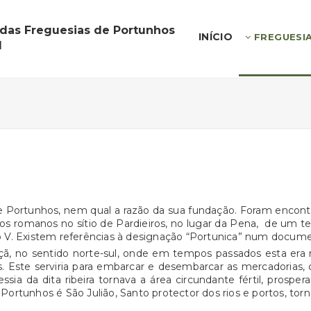
 das Freguesias de Portunhos
INÍCIO
FREGUESI
l
de Portunhos, nem qual a razão da sua fundação. Foram encon
gios romanos no sítio de Pardieiros, no lugar da Pena, de um
ulo V. Existem referências à designação “Portunica” num docu
nçã, no sentido norte-sul, onde em tempos passados esta era 
 Este serviria para embarcar e desembarcar as mercadorias, 
essia da dita ribeira tornava a área circundante fértil, prosp
de Portunhos é São Julião, Santo protector dos rios e portos, t