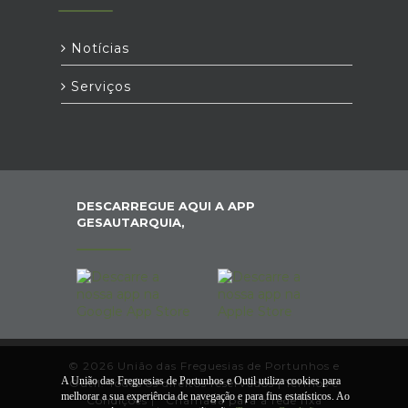
Notícias
Serviços
DESCARREGUE AQUI A APP
GESAUTARQUIA,
© 2026 União das Freguesias de Portunhos e
A União das Freguesias de Portunhos e Outil utiliza cookies para
Outil. Todos os direitos reservados |
Termos e
melhorar a sua experiência de navegação e para fins estatísticos. Ao
Condições
|
*
Chamada para a rede fixa