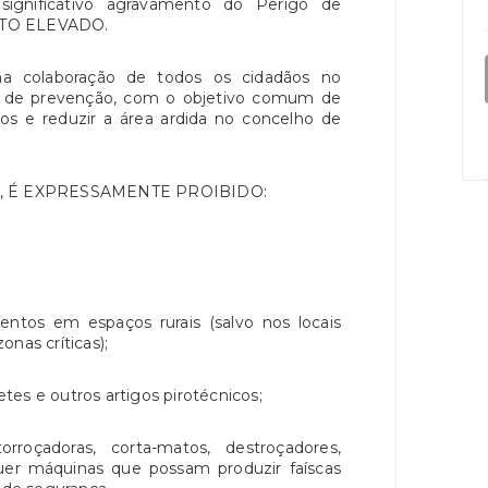
significativo agravamento do Perigo de
MUITO ELEVADO.
a colaboração de todos os cidadãos no
 de prevenção, com o objetivo comum de
dios e reduzir a área ardida no concelho de
es, É EXPRESSAMENTE PROIBIDO:
mentos em espaços rurais (salvo nos locais
nas críticas);
es e outros artigos pirotécnicos;
roçadoras, corta-matos, destroçadores,
quer máquinas que possam produzir faíscas