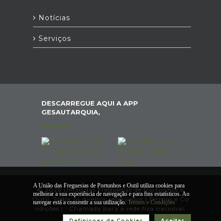
Notícias
Serviços
DESCARREGUE AQUI A APP
GESAUTARQUIA,
A União das Freguesias de Portunhos e Outil utiliza cookies para
© 2026 União das Freguesias de Portunhos e
melhorar a sua experiência de navegação e para fins estatísticos. Ao
Outil. Todos os direitos reservados |
Termos e Co
navegar está a consentir a sua utilização.
Termos e Condições
ndições
|
*
Chamada para a rede fixa nacional.
Definiçoes de Cookies
Aceitar