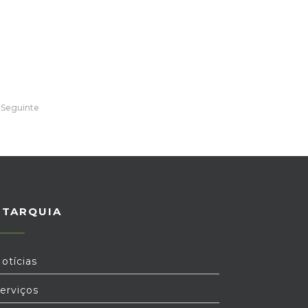
Seguinte
UTARQUIA
otícias
erviços