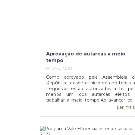
Aprovação de autarcas a meio
tempo
01-JAN-2022
Como aprovado pela Assembleia d
República, desde o início do ano todas a
freguesias estão autorizadas a ter pe
menos um dos autarcas eleitos 
trabalhar a meio tempo.Ao avançar co
esta proposta, o Governo demonstro
Ler mais.
que pretende que todas as juntas d
freguesia possam contar com pel
menos um dos eleitos nestas condiçõe
de trabalho, alterando assim "os term
do exercício do mandato a meio temp