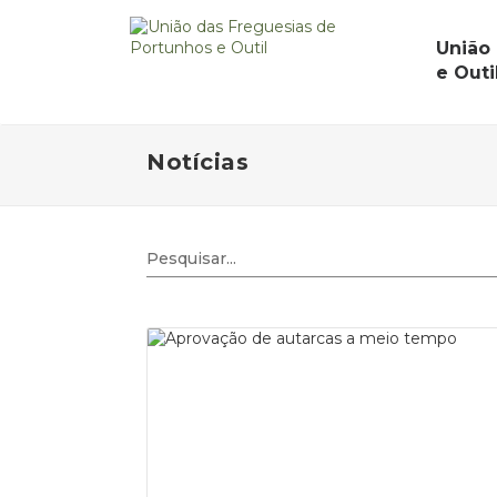
União
e Outi
Notícias