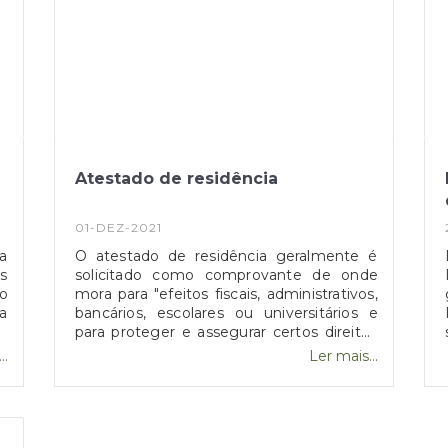
Atestado de residência
01-DEZ-2021
a
O atestado de residência geralmente é
s
solicitado como comprovante de onde
lo
mora para "efeitos fiscais, administrativos,
a
bancários, escolares ou universitários e
m
para proteger e assegurar certos direitos
u
e interesses legítimos". Este
..
Ler mais...
e
comprovativo pode ser obtido através das
o
Juntas de Freguesia, Segurança Social,
s
Portal das Finanças ou na Loja do
os
Cidadão. Poderá obter estes atestados
o
diretamente na sua junta de freguesia de