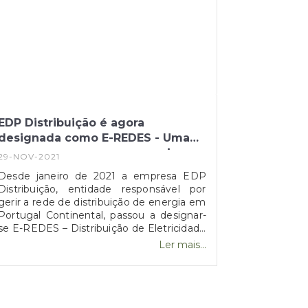
EDP Distribuição é agora
designada como E-REDES - Uma
nova marca, a mesma energia em
29-NOV-2021
rede.
Desde janeiro de 2021 a empresa EDP
Distribuição, entidade responsável por
gerir a rede de distribuição de energia em
Portugal Continental, passou a designar-
se E-REDES – Distribuição de Eletricidade
e atualmente encontra-se disponível o
Ler mais...
reporte de incidentes online através do
link: https://balcaodigital.e-
redes.pt/anomalies/public-light.Segundo a
marca o objetivo dos mesmos é manter a
missão anteriormente tida, garantindo