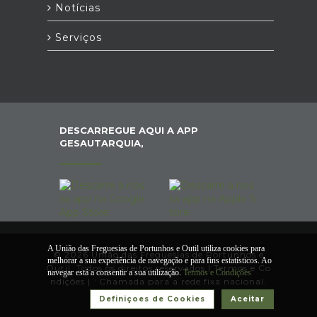
Notícias
Serviços
DESCARREGUE AQUI A APP
GESAUTARQUIA,
A União das Freguesias de Portunhos e Outil utiliza cookies para
© 2026 União das Freguesias de Portunhos e
melhorar a sua experiência de navegação e para fins estatísticos. Ao
Outil. Todos os direitos reservados |
Termos e Co
navegar está a consentir a sua utilização.
Termos e Condições
ndições
|
*
Chamada para a rede fixa nacional.
Definiçoes de Cookies
Aceitar