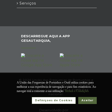
Serviços
DESCARREGUE AQUI A APP
GESAUTARQUIA,
© 2026 União das Freguesias de Portunhos e
A União das Freguesias de Portunhos e Outil utiliza cookies para
Outil. Todos os direitos reservados |
Termos e
melhorar a sua experiência de navegação e para fins estatísticos. Ao
Condições
|
*
Chamada para a rede fixa
navegar está a consentir a sua utilização.
Termos e Condições
nacional.
Definiçoes de Cookies
Aceitar
Desenvolvido por: