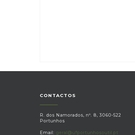
CONTACTOS
R. dos Namorados, nº. 8, 3060-522
Portunhos
Email:
geral@ufportunhosoutil.pt