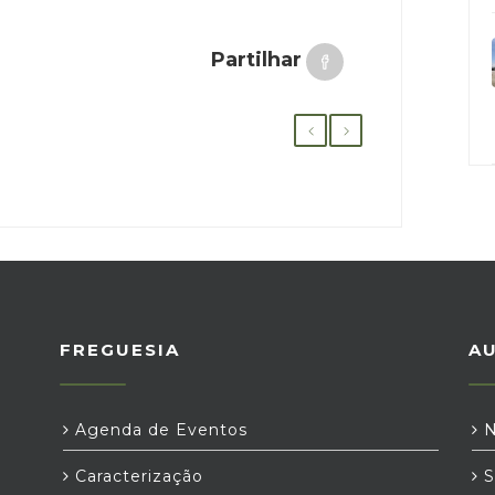
Partilhar
FREGUESIA
A
Agenda de Eventos
N
Caracterização
S