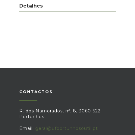
Detalhes
CONTACTOS
R. dos Namorados, nº. 8, 3060-522
Portunhos
Email:
geral@ufportunhosoutil.pt